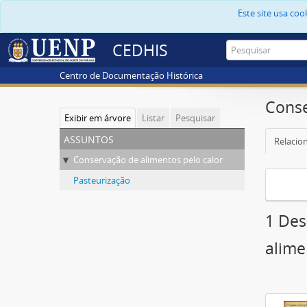
Este site usa co
CEDHIS
Centro de Documentação Histórica
Conse
Exibir em árvore
Listar
Pesquisar
assuntos
Relacion
Conservação de alimentos pelo calor
Pasteurização
1 Des
alime