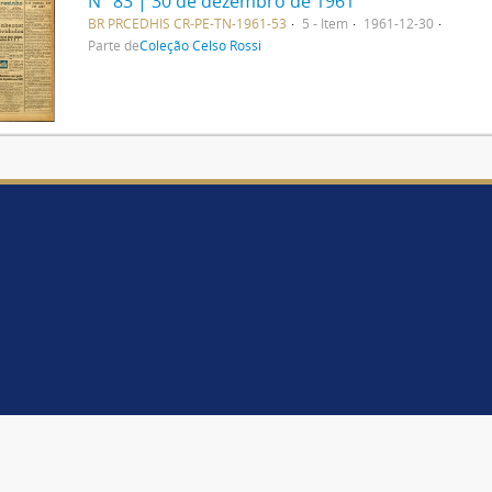
N° 83 | 30 de dezembro de 1961
BR PRCEDHIS CR-PE-TN-1961-53
5 - Item
1961-12-30
Parte de
Coleção Celso Rossi