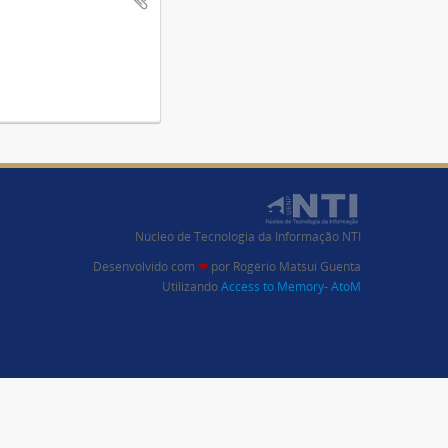
Núcleo de Tecnologia da Informação NTI
Desenvolvido com
❤
por
Rogério Matsui Guenta
Utilizando
Access to Memory- AtoM