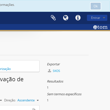
formações.
Ok
Entrar
Exportar
rização
SKOS
rvação de
Resultados
1
Sem termos específicos
Direção:
Ascendente
1