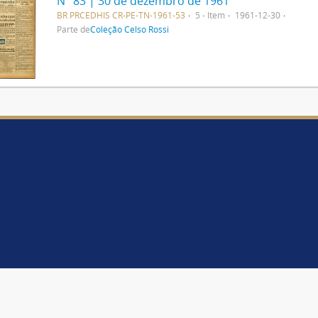
N° 83 | 30 de dezembro de 1961
BR PRCEDHIS CR-PE-TN-1961-53
5 - Item
1961-12-30
Parte de
Coleção Celso Rossi