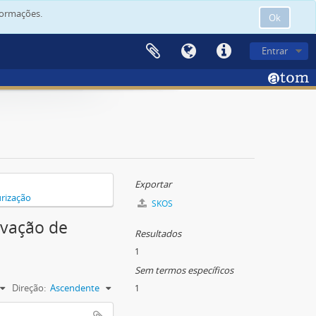
formações.
Ok
Entrar
Exportar
rização
SKOS
rvação de
Resultados
1
Sem termos específicos
Direção:
Ascendente
1