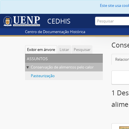
Este site usa co
CEDHIS
Centro de Documentação Histórica
Conse
Exibir em árvore
Listar
Pesquisar
assuntos
Relacion
Conservação de alimentos pelo calor
Pasteurização
1 Des
alime