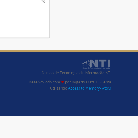
Núcleo de Tecnologia da Informação NTI
Desenvolvido com
❤
por
Rogério Matsui Guenta
Utilizando
Access to Memory- AtoM