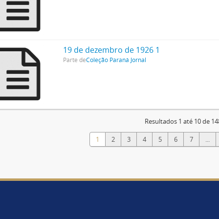
19 de dezembro de 1926 1
Parte de
Coleção Paraná Jornal
Resultados 1 até 10 de 14
1
2
3
4
5
6
7
...