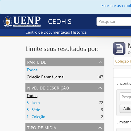
Este site usa co
CEDHIS
Centro de Documentação Histórica
Limite seus resultados por:
D
parte de
Coleção 
Todos
Coleção Paraná Jornal
147
Encontr
nível de descrição
Todos
5 - Item
72
Adic
3 - Série
3
1 - Coleção
2
Limitar 
tipo de mídia