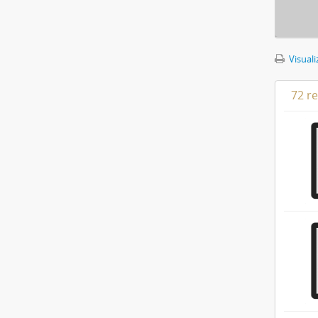
Visuali
72 r