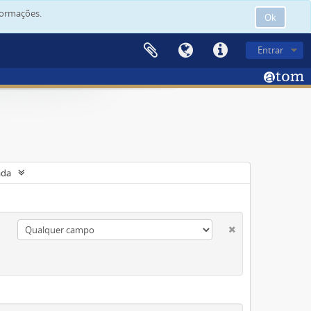
formações.
Ok
Entrar
ada