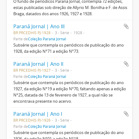
O fundo de periódicos Paraná Jornal, contempla 72 edições,
estas publicadas sob direção de Allyrio M. Bonilha e F. de Assis
Braga, datados dos anos 1926, 1927 e 1928.
Paraná Jornal | Ano III
BR PRCEDHIS PJ-1928
3 - Série
1928
Parte de
Coleção Paraná Jornal
Subsérie que contempla os periódicos de publicação do ano
1928, da edição N°71 a edição N°73.
Paraná Jornal | Ano II
BR PRCEDHIS PJ-1927
3 - Série
Parte de
Coleção Paraná Jornal
Subsérie que contempla os periódicos de publicação do ano
1927, da edição N°19 a edição N°70, faltando apenas a edição
N°25, datada de 13 de fevereiro de 1927, a qual não se
encontrava presente no acervo.
Paraná Jornal | Ano I
BR PRCEDHIS PJ-1926
3 - Série
Parte de
Coleção Paraná Jornal
Subsérie que contempla os periódicos de publicação do ano
1926, da edição N°01 a edição N°18.