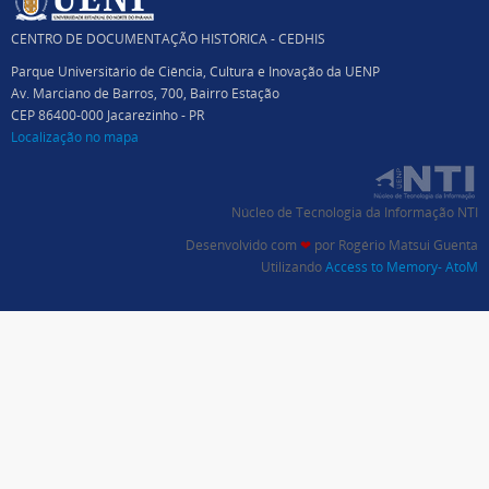
CENTRO DE DOCUMENTAÇÃO HISTÓRICA - CEDHIS
Parque Universitário de Ciência, Cultura e Inovação da UENP
Av. Marciano de Barros, 700, Bairro Estação
CEP 86400-000 Jacarezinho - PR
Localização no mapa
Núcleo de Tecnologia da Informação NTI
Desenvolvido com
❤
por
Rogério Matsui Guenta
Utilizando
Access to Memory- AtoM