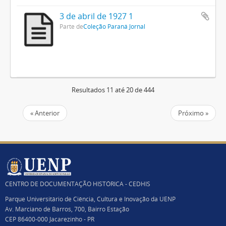
3 de abril de 1927 1
Parte de
Coleção Paraná Jornal
Resultados 11 até 20 de 444
« Anterior
Próximo »
CENTRO DE DOCUMENTAÇÃO HISTÓRICA - CEDHIS
Parque Universitário de Ciência, Cultura e Inovação da UENP
Av. Marciano de Barros, 700, Bairro Estação
CEP 86400-000 Jacarezinho - PR