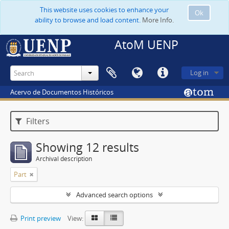
This website uses cookies to enhance your
Ok
ability to browse and load content.
More Info.
AtoM UENP
Log in
Acervo de Documentos Históricos
Filters
Showing 12 results
Archival description
Part
Advanced search options
Print preview
View: