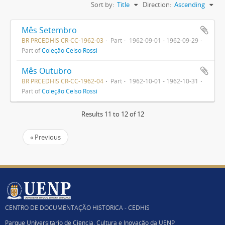
Sort by:
Title
Direction:
Ascending
Mês Setembro
BR PRCEDHIS CR-CC-1962-03
Part
1962-09-01 - 1962-09-29
Part of
Coleção Celso Rossi
Mês Outubro
BR PRCEDHIS CR-CC-1962-04
Part
1962-10-01 - 1962-10-31
Part of
Coleção Celso Rossi
Results 11 to 12 of 12
« Previous
CENTRO DE DOCUMENTAÇÃO HISTÓRICA - CEDHIS
Parque Universitário de Ciência, Cultura e Inovação da UENP