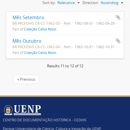
Sort by:
Relevance
Direction:
Ascending
Mês Setembro
BR PRCEDHIS CR-CC-1962-03
Part
1962-09-01 - 1962-09-29
Part of
Coleção Celso Rossi
Mês Outubro
BR PRCEDHIS CR-CC-1962-04
Part
1962-10-01 - 1962-10-31
Part of
Coleção Celso Rossi
Results 11 to 12 of 12
« Previous
CENTRO DE DOCUMENTAÇÃO HISTÓRICA - CEDHIS
Parque Universitário de Ciência, Cultura e Inovação da UENP