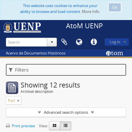
This website uses cookies to enhance your
Ok
ability to browse and load content.
More Info.
AtoM UENP
Log in
Acervo de Documentos Históricos
Filters
Showing 12 results
Archival description
Part
Advanced search options
Print preview
View: