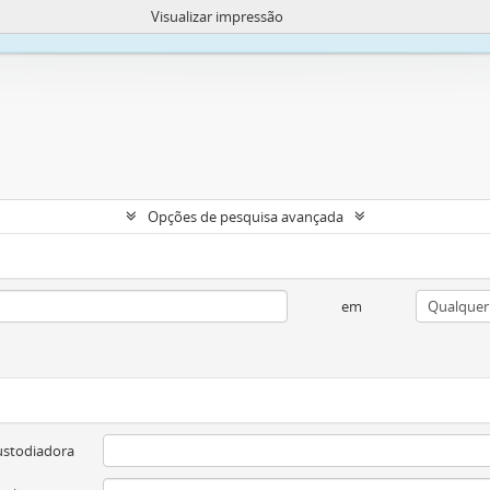
Visualizar impressão
okies para melhorar sua capacidade de navegar e carregar conteúdo.
Mais in
Opções de pesquisa avançada
em
ustodiadora