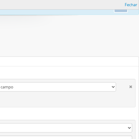
Fechar
formações.
Ok