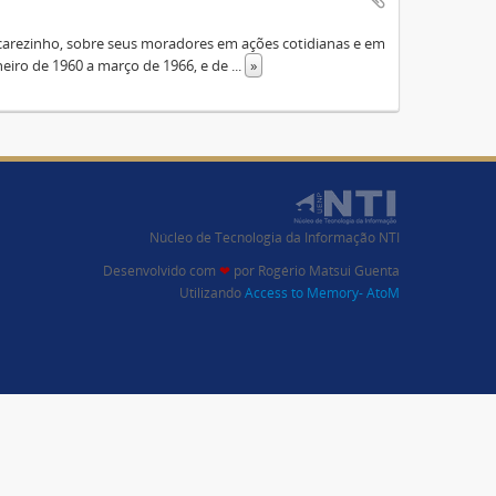
Jacarezinho, sobre seus moradores em ações cotidianas e em
eiro de 1960 a março de 1966, e de
...
»
Núcleo de Tecnologia da Informação NTI
Desenvolvido com
❤
por
Rogério Matsui Guenta
Utilizando
Access to Memory- AtoM