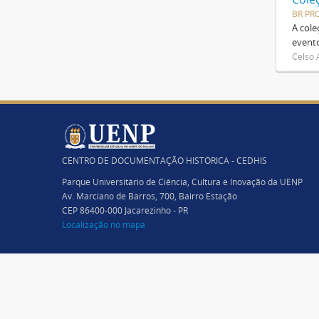
BR PR
A cole
evento
Celso 
CENTRO DE DOCUMENTAÇÃO HISTÓRICA - CEDHIS
Parque Universitário de Ciência, Cultura e Inovação da UENP
Av. Marciano de Barros, 700, Bairro Estação
CEP 86400-000 Jacarezinho - PR
Localização no mapa