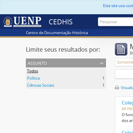
Este site usa co
CEDHIS
Centro de Documentação Histórica
Limite seus resultados por:
D
assunto
Somente 
Todos
Política
1
Ciências Sociais
1
Visuali
Cole
BR PRC
O fund
dos an
Cole