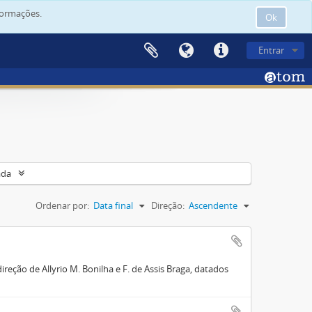
formações.
Ok
Entrar
ada
Ordenar por:
Data final
Direção:
Ascendente
reção de Allyrio M. Bonilha e F. de Assis Braga, datados