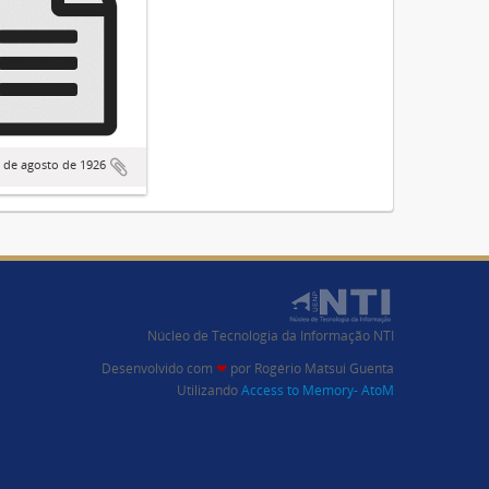
9 de agosto de 1926
Núcleo de Tecnologia da Informação NTI
Desenvolvido com
❤
por
Rogério Matsui Guenta
Utilizando
Access to Memory- AtoM