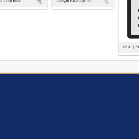
o Celso Rossi
Coleção Paraná Jornal
Nº 01 | 2