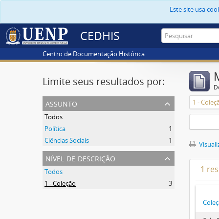
Este site usa co
CEDHIS
Centro de Documentação Histórica
Limite seus resultados por:
D
assunto
1 - Coleç
Todos
Política
1
Ciências Sociais
1
Visuali
nível de descrição
1 re
Todos
1 - Coleção
3
Coleç