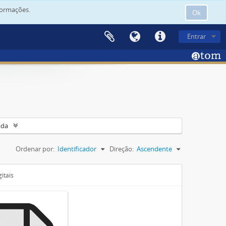
formações.
Ok
Entrar
ada
Ordenar por:
Identificador
Direção:
Ascendente
itais