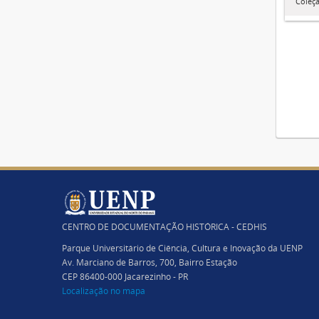
Coleçã
CENTRO DE DOCUMENTAÇÃO HISTÓRICA - CEDHIS
Parque Universitário de Ciência, Cultura e Inovação da UENP
Av. Marciano de Barros, 700, Bairro Estação
CEP 86400-000 Jacarezinho - PR
Localização no mapa