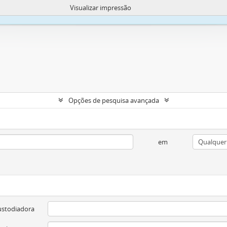
Visualizar impressão
okies para melhorar sua capacidade de navegar e carregar conteúdo.
Mais in
Opções de pesquisa avançada
em
ustodiadora