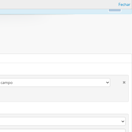
Fechar
formações.
Ok