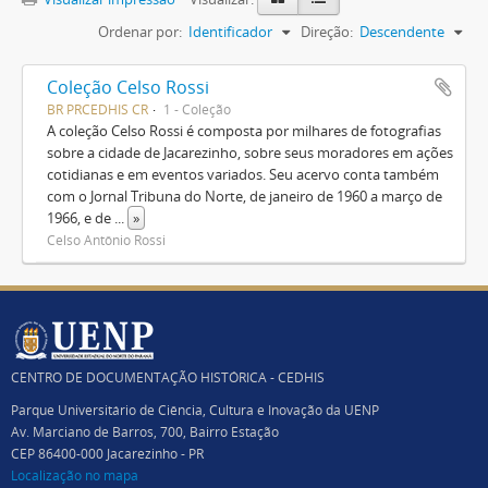
Ordenar por:
Identificador
Direção:
Descendente
Coleção Celso Rossi
BR PRCEDHIS CR
1 - Coleção
A coleção Celso Rossi é composta por milhares de fotografias
sobre a cidade de Jacarezinho, sobre seus moradores em ações
cotidianas e em eventos variados. Seu acervo conta também
com o Jornal Tribuna do Norte, de janeiro de 1960 a março de
1966, e de
...
»
Celso Antônio Rossi
CENTRO DE DOCUMENTAÇÃO HISTÓRICA - CEDHIS
Parque Universitário de Ciência, Cultura e Inovação da UENP
Av. Marciano de Barros, 700, Bairro Estação
CEP 86400-000 Jacarezinho - PR
Localização no mapa