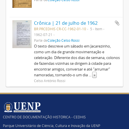
Crônica | 21 de julho de 1962
BR PRCEDHIS CR-CC-1962-01-10
5 - Item
1962-07-21
Parte de
Coleção Celso Rossi
O texto descreve um sábado em Jacarezinho,
como um dia de grande movimentação e
celebração. Diferente dos dias de semana, colonos
de fazendas vizinhas se dirigem à cidade para
encontrar amigos, conversar e até "arrumar"
namoradas, tornando-o um dia
...
»
Celso Antônio Rossi
CENTRO DE DOCUMENTAÇÃO HISTÓRICA - CEDHIS
Parque Universitário de Ciência, Cultura e Inovação da UENP