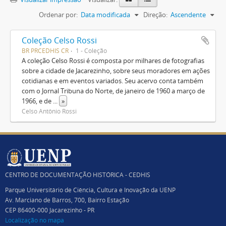
Ordenar por:
Data modificada
Direção:
Ascendente
Coleção Celso Rossi
BR PRCEDHIS CR
1 - Coleção
A coleção Celso Rossi é composta por milhares de fotografias
sobre a cidade de Jacarezinho, sobre seus moradores em ações
cotidianas e em eventos variados. Seu acervo conta também
com o Jornal Tribuna do Norte, de janeiro de 1960 a março de
1966, e de
...
»
Celso Antônio Rossi
CENTRO DE DOCUMENTAÇÃO HISTÓRICA - CEDHIS
Parque Universitário de Ciência, Cultura e Inovação da UENP
Av. Marciano de Barros, 700, Bairro Estação
CEP 86400-000 Jacarezinho - PR
Localização no mapa