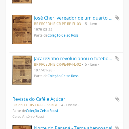
José Cher, vereador de um quarto de século, quer fim da Arena e MDB
BR PRCEDHIS CR-PE-RP-FL-03
5 - Item
1979-03-25
Parte de
Coleção Celso Rossi
Jacarezinho revolucionou o futebol do Paraná
BR PRCEDHIS CR-PE-RP-FL-02
5 - Item
1977-01-28
Parte de
Coleção Celso Rossi
Revista do Café e Açúcar
BR PRCEDHIS CR-PE-RP-RCA
4 - Dossiê
Parte de
Coleção Celso Rossi
Celso Antônio Rossi
Norte do Paraná - Terra abençoada!