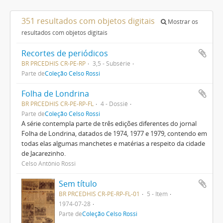
351 resultados com objetos digitais
Mostrar os
resultados com objetos digitais
Recortes de periódicos
BR PRCEDHIS CR-PE-RP
3,5 - Subsérie
Parte de
Coleção Celso Rossi
Folha de Londrina
BR PRCEDHIS CR-PE-RP-FL
4 - Dossiê
Parte de
Coleção Celso Rossi
A série contempla parte de três edições diferentes do jornal
Folha de Londrina, datados de 1974, 1977 e 1979, contendo em
todas elas algumas manchetes e matérias a respeito da cidade
de Jacarezinho.
Celso Antônio Rossi
Sem título
BR PRCEDHIS CR-PE-RP-FL-01
5 - Item
1974-07-28
Parte de
Coleção Celso Rossi