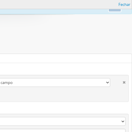
Fechar
formações.
Ok