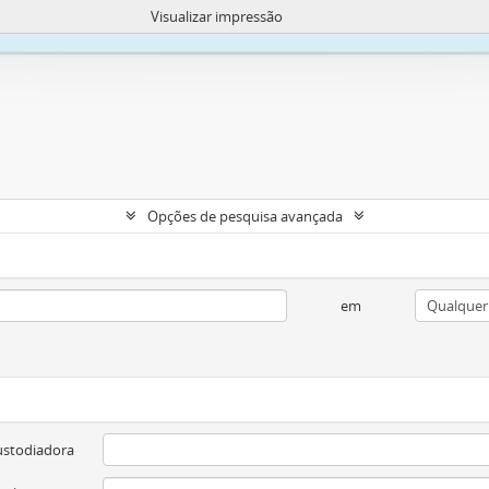
Visualizar impressão
okies para melhorar sua capacidade de navegar e carregar conteúdo.
Mais in
Opções de pesquisa avançada
em
ustodiadora