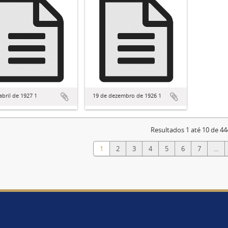
abril de 1927 1
19 de dezembro de 1926 1
Resultados 1 até 10 de 44
1
2
3
4
5
6
7
...