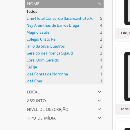
nome
Todos
Cine-Hotel Consórcio (Jacarezinho) S.A.
5
Ney Aminthas de Barros Braga
4
Magno Sauter
3
1 de j
Colégio Cristo Rei
3
Jânio da Silva Quadros
3
Geraldo de Proença Sigaud
3
Coral Dom Geraldo
1
FAFIJA
1
José Fontes de Noronha
1
José Cher
1
local
assunto
nível de descrição
12 de 
tipo de mídia