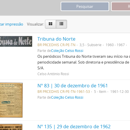
zar impressão
Visualizar:
Tribuna do Norte
BR PRCEDHIS CR-PE-TN
3,5 - Subsérie
1960 - 1967
Parte de
Coleção Celso Rossi
Os periódicos Tribuna do Norte tiveram seu início na
periodicidade semanal. Sob diretoria e presidência de
S/A.
Celso Antônio Rossi
N° 83 | 30 de dezembro de 1961
BR PRCEDHIS CR-PE-TN-1961-53
5 - Item
1961-12-30
Parte de
Coleção Celso Rossi
N° 135 | 29 de dezembro de 1962