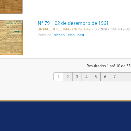
N° 79 | 02 de dezembro de 1961
BR PRCEDHIS CR-PE-TN-1961-49
5 - Item
1961-12-02
Parte de
Coleção Celso Rossi
Resultados 1 até 10 de 35
1
2
3
4
5
6
7
...