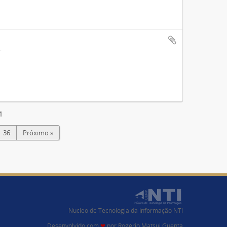
1
36
Próximo »
Núcleo de Tecnologia da Informação NTI
Desenvolvido com
❤
por
Rogério Matsui Guenta