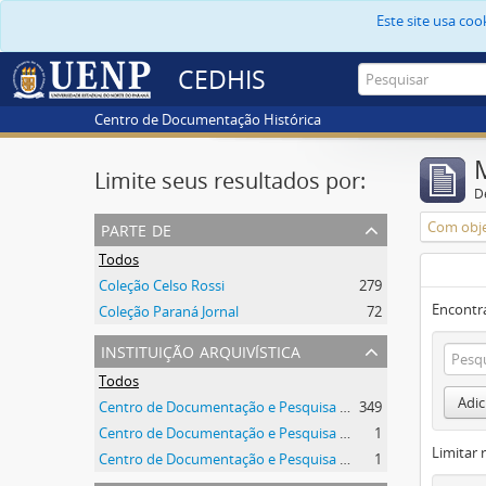
Este site usa co
CEDHIS
Centro de Documentação Histórica
Limite seus resultados por:
D
parte de
Com obje
Todos
Coleção Celso Rossi
279
Encontr
Coleção Paraná Jornal
72
instituição arquivística
Todos
Adic
Centro de Documentação e Pesquisa Histórica - CEDHIS/UENP
349
Centro de Documentação e Pesquisa Histórica - CEDHIS/UENP
1
Limitar 
Centro de Documentação e Pesquisa Histórica - CEDHIS/UENP
1