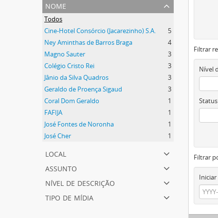
nome
Todos
Cine-Hotel Consórcio (Jacarezinho) S.A.
5
Ney Aminthas de Barros Braga
4
Filtrar 
Magno Sauter
3
Colégio Cristo Rei
3
Nível 
Jânio da Silva Quadros
3
Geraldo de Proença Sigaud
3
Coral Dom Geraldo
1
Status
FAFIJA
1
José Fontes de Noronha
1
José Cher
1
local
Filtrar p
assunto
Iniciar
nível de descrição
tipo de mídia