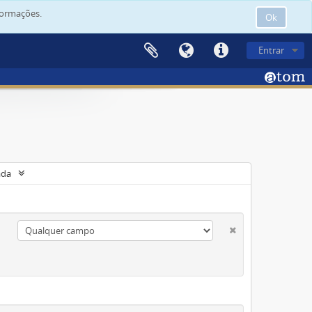
formações.
Ok
Entrar
ada