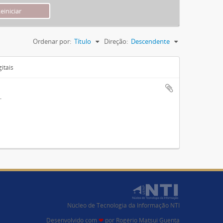
Ordenar por:
Título
Direção:
Descendente
itais
Núcleo de Tecnologia da Informação NTI
Desenvolvido com
❤
por
Rogério Matsui Guenta