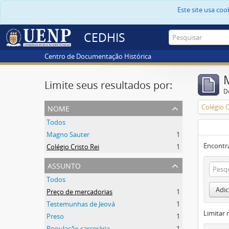
Este site usa co
CEDHIS
Centro de Documentação Histórica
Limite seus resultados por:
D
nome
Colégio C
Todos
Magno Sauter
1
Encontr
Colégio Cristo Rei
1
assunto
Todos
Adic
Preço de mercadorias
1
Testemunhas de Jeová
1
Limitar 
Preso
1
População carcerária
1