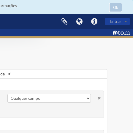
formações.
Ok
Entrar
ada