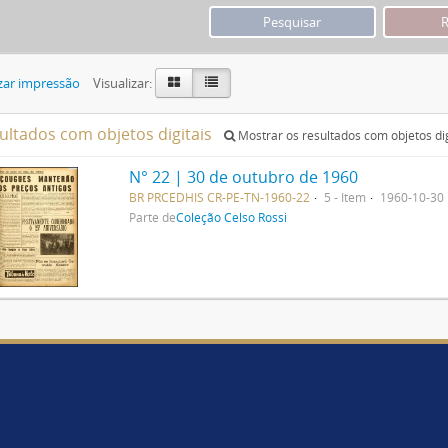
zar impressão
Visualizar:
sultados com objetos digitais
Mostrar os resultados com objetos dig
N° 22 | 30 de outubro de 1960
BR PRCEDHIS CR-PE-TN-1960-22
5 - Item
1960-10-30
Parte de
Coleção Celso Rossi