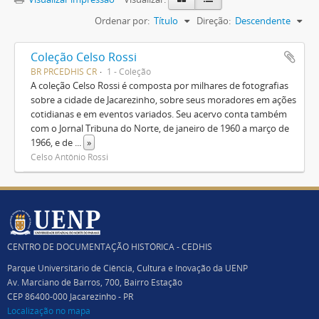
Ordenar por:
Título
Direção:
Descendente
Coleção Celso Rossi
BR PRCEDHIS CR
1 - Coleção
A coleção Celso Rossi é composta por milhares de fotografias
sobre a cidade de Jacarezinho, sobre seus moradores em ações
cotidianas e em eventos variados. Seu acervo conta também
com o Jornal Tribuna do Norte, de janeiro de 1960 a março de
1966, e de
...
»
Celso Antônio Rossi
CENTRO DE DOCUMENTAÇÃO HISTÓRICA - CEDHIS
Parque Universitário de Ciência, Cultura e Inovação da UENP
Av. Marciano de Barros, 700, Bairro Estação
CEP 86400-000 Jacarezinho - PR
Localização no mapa