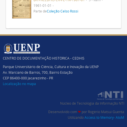
1961-01-01
Parte de
Coleção Celso Rossi
CENTRO DE DOCUMENTAÇÃO HISTÓRICA - CEDHIS
Parque Universitário de Ciência, Cultura e Inovação da UENP
Av. Marciano de Barros, 700, Bairro Estação
CEP 86400-000 Jacarezinho - PR
Localização no mapa
Núcleo de Tecnologia da Informação NTI
Desenvolvido com
❤
por
Rogério Matsui Guenta
Utilizando
Access to Memory- AtoM