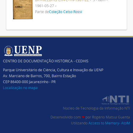
1961-05-27
Parte de
Coleção Celso Rossi
CENTRO DE DOCUMENTAÇÃO HISTÓRICA - CEDHIS
Parque Universitário de Ciência, Cultura e Inovação da UENP
Av. Marciano de Barros, 700, Bairro Estação
CEP 86400-000 Jacarezinho - PR
Localização no mapa
Núcleo de Tecnologia da Informação NTI
Desenvolvido com
❤
por
Rogério Matsui Guenta
Utilizando
Access to Memory- AtoM