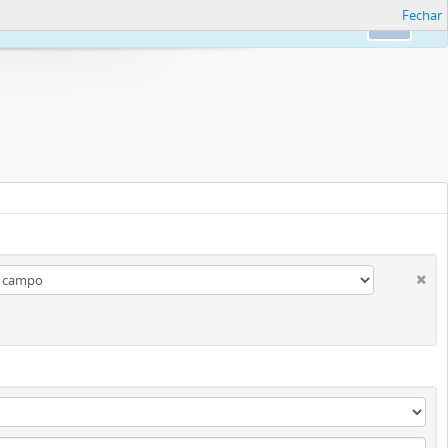
Fechar
formações.
Ok