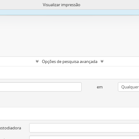
Visualizar impressão
okies para melhorar sua capacidade de navegar e carregar conteúdo.
Mais in
Opções de pesquisa avançada
em
ustodiadora