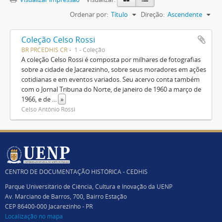
Ordenar por:
Título
Direção:
Ascendente
Coleção Celso Rossi
BR PRCEDHIS CR
1 - Coleção
A coleção Celso Rossi é composta por milhares de fotografias
sobre a cidade de Jacarezinho, sobre seus moradores em ações
cotidianas e em eventos variados. Seu acervo conta também
com o Jornal Tribuna do Norte, de janeiro de 1960 a março de
1966, e de
...
»
Celso Antônio Rossi
CENTRO DE DOCUMENTAÇÃO HISTÓRICA - CEDHIS
Parque Universitário de Ciência, Cultura e Inovação da UENP
Av. Marciano de Barros, 700, Bairro Estação
CEP 86400-000 Jacarezinho - PR
Localização no mapa