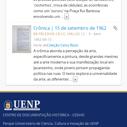
'cochichos', troca de cédulas), as ocorrências
como um 'sururu' na Praça Rui Barbosa
envolvendo um
...
»
Crônica | 15 de setembro de 1962
BR PRCEDHIS CR-CC-1962-03-12
5 - Item
1962-09-15
Parte de
Coleção Celso Rossi
A crônica aborda a percepção da arte,
especificamente a pintura, desde grandes mestres
até a arte moderna e sua manifestação local em
Jacarezinho, onde jovens pintam propaganda
política nas ruas. O texto explora a universalidade
da arte, as diferentes
...
»
CENTRO DE DOCUMENTAÇÃO HISTÓRICA - CEDHIS
Parque Universitário de Ciência, Cultura e Inovação da UENP