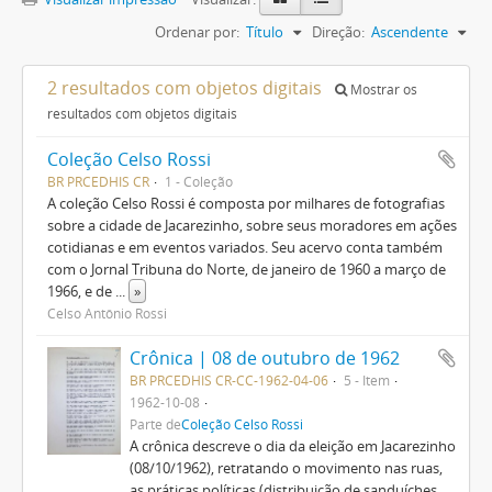
Ordenar por:
Título
Direção:
Ascendente
2 resultados com objetos digitais
Mostrar os
resultados com objetos digitais
Coleção Celso Rossi
BR PRCEDHIS CR
1 - Coleção
A coleção Celso Rossi é composta por milhares de fotografias
sobre a cidade de Jacarezinho, sobre seus moradores em ações
cotidianas e em eventos variados. Seu acervo conta também
com o Jornal Tribuna do Norte, de janeiro de 1960 a março de
1966, e de
...
»
Celso Antônio Rossi
Crônica | 08 de outubro de 1962
BR PRCEDHIS CR-CC-1962-04-06
5 - Item
1962-10-08
Parte de
Coleção Celso Rossi
A crônica descreve o dia da eleição em Jacarezinho
(08/10/1962), retratando o movimento nas ruas,
as práticas políticas (distribuição de sanduíches,