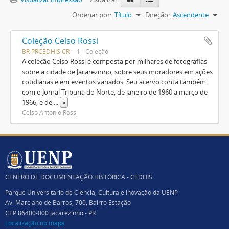
Ordenar por:
Título
Direção:
Ascendente
Coleção Celso Rossi
BR PRCEDHIS CR
1 - Coleção
A coleção Celso Rossi é composta por milhares de fotografias
sobre a cidade de Jacarezinho, sobre seus moradores em ações
cotidianas e em eventos variados. Seu acervo conta também
com o Jornal Tribuna do Norte, de janeiro de 1960 a março de
1966, e de
...
»
Celso Antônio Rossi
CENTRO DE DOCUMENTAÇÃO HISTÓRICA - CEDHIS
Parque Universitário de Ciência, Cultura e Inovação da UENP
Av. Marciano de Barros, 700, Bairro Estação
CEP 86400-000 Jacarezinho - PR
Localização no mapa