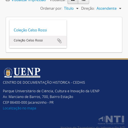
Ordenar por:
Título
Direção:
Ascendente
Coleção Celso Rossi
Coleção Celso Rossi
CENTRO DE DOCUMENTAÇÃO HISTÓRICA - CEDHIS
Parque Universitário de Ciência, Cultura e Inovação da UENP
Av. Marciano de Barros, 700, Bairro Estação
CEP 86400-000 Jacarezinho - PR
Localização no mapa
Núcleo de Tecnologia da Informação NTI