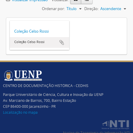
Ordenar por:
Título
Direção:
Ascendente
Coleção Celso Rossi
Coleção Celso Rossi
CENTRO DE DOCUMENTAÇÃO HISTÓRICA - CEDHIS
Parque Universitário de Ciência, Cultura e Inovação da UENP
Av. Marciano de Barros, 700, Bairro Estação
CEP 86400-000 Jacarezinho - PR
Localização no mapa
Núcleo de Tecnologia da Informação NTI