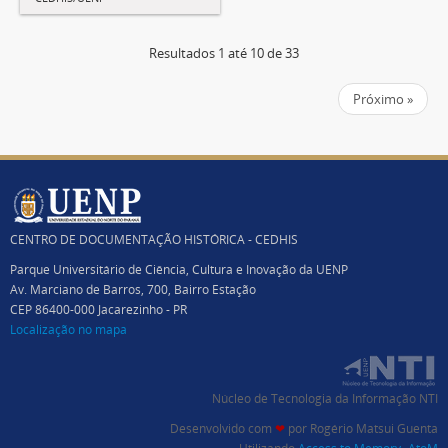
Resultados 1 até 10 de 33
Próximo »
CENTRO DE DOCUMENTAÇÃO HISTÓRICA - CEDHIS
Parque Universitário de Ciência, Cultura e Inovação da UENP
Av. Marciano de Barros, 700, Bairro Estação
CEP 86400-000 Jacarezinho - PR
Localização no mapa
Núcleo de Tecnologia da Informação NTI
Desenvolvido com
❤
por
Rogério Matsui Guenta