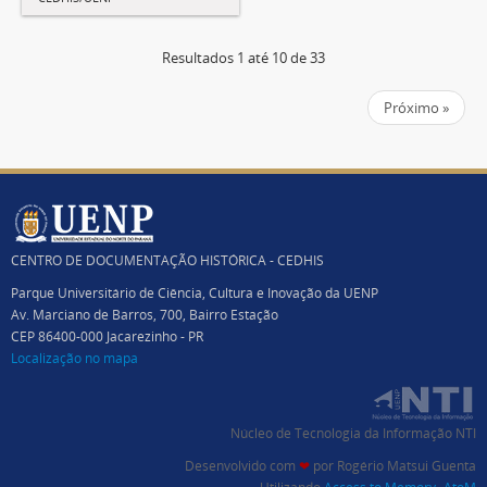
Resultados 1 até 10 de 33
Próximo »
CENTRO DE DOCUMENTAÇÃO HISTÓRICA - CEDHIS
Parque Universitário de Ciência, Cultura e Inovação da UENP
Av. Marciano de Barros, 700, Bairro Estação
CEP 86400-000 Jacarezinho - PR
Localização no mapa
Núcleo de Tecnologia da Informação NTI
Desenvolvido com
❤
por
Rogério Matsui Guenta