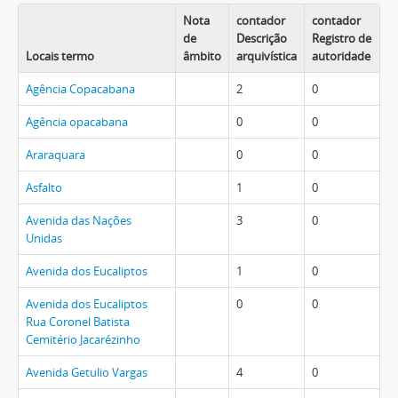
Nota
contador
contador
de
Descrição
Registro de
Locais termo
âmbito
arquivística
autoridade
Agência Copacabana
2
0
Agência opacabana
0
0
Araraquara
0
0
Asfalto
1
0
Avenida das Nações
3
0
Unidas
Avenida dos Eucaliptos
1
0
Avenida dos Eucaliptos
0
0
Rua Coronel Batista
Cemitério Jacarézinho
Avenida Getulio Vargas
4
0