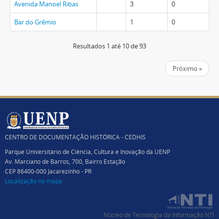
Avenida Manoel Ribas
3
0
Bar do Grêmio
1
0
Resultados 1 até 10 de 93
Próximo »
CENTRO DE DOCUMENTAÇÃO HISTÓRICA - CEDHIS
Parque Universitário de Ciência, Cultura e Inovação da UENP
Av. Marciano de Barros, 700, Bairro Estação
CEP 86400-000 Jacarezinho - PR
Localização no mapa
Núcleo de Tecnologia da Informação NTI