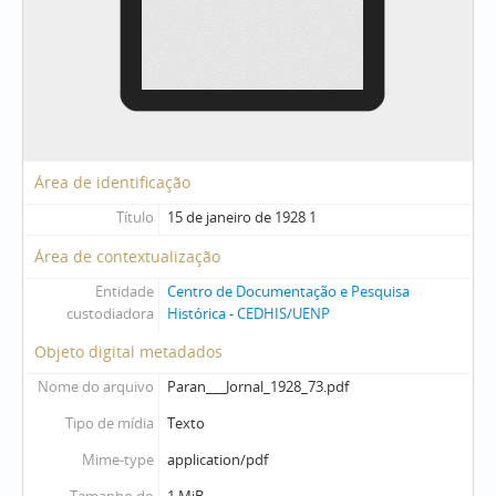
Área de identificação
Título
15 de janeiro de 1928 1
Área de contextualização
Entidade
Centro de Documentação e Pesquisa
custodiadora
Histórica - CEDHIS/UENP
Objeto digital metadados
Nome do arquivo
Paran___Jornal_1928_73.pdf
Tipo de mídia
Texto
Mime-type
application/pdf