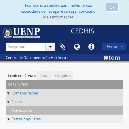
Este site usa cookies para melhorar sua
Ok
capacidade de navegar e carregar conteúdo.
Mais informações.
CEDHIS
Entrar
Centro de Documentação Histórica
Exibir em árvore
Listar
Pesquisar
assuntos
Comemorações
Festas
Aniversários
Festas populares