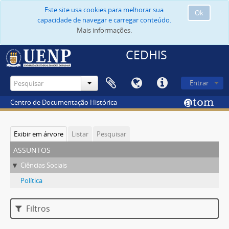
Este site usa cookies para melhorar sua
Ok
capacidade de navegar e carregar conteúdo.
Mais informações.
CEDHIS
Entrar
Centro de Documentação Histórica
Exibir em árvore
Listar
Pesquisar
assuntos
Ciências Sociais
Política
Filtros