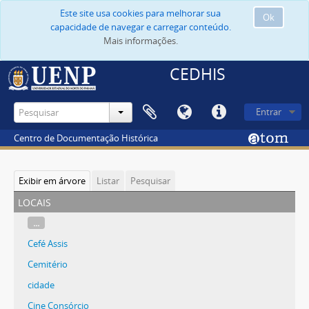
Este site usa cookies para melhorar sua
Ok
capacidade de navegar e carregar conteúdo.
Mais informações.
CEDHIS
Entrar
Centro de Documentação Histórica
Exibir em árvore
Listar
Pesquisar
locais
...
Cefé Assis
Cemitério
cidade
Cine Consórcio