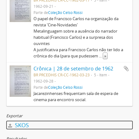
BR PRCEDHIS CR-CC-1962-03-17
5 - Item
1962-09-21
Parte de
Coleção Celso Rossi
O papel de Francisco Carlos na organização da
revista 'Cine-Novidades'
Metalinguagem sobre a ausência do narrador
habitual (Francisco Carlos) e a surpresa dos
ouvintes
A justificativa para Francisco Carlos não ter lido a
crônica do dia (para que pudessem
...
»
Crônica | 28 de setembro de 1962
BR PRCEDHIS CR-CC-1962-03-23
5 - Item
1962-09-28
Parte de
Coleção Celso Rossi
Jacarezinhenses frequentam sala de espera de
cinema para encontro social.
Exportar
SKOS
Resultados