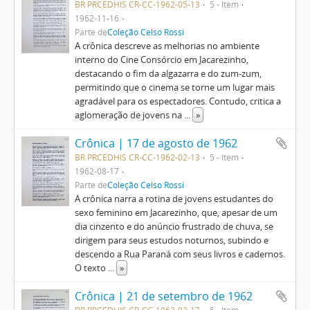
BR PRCEDHIS CR-CC-1962-05-13
5 - Item
1962-11-16
Parte de
Coleção Celso Rossi
A crônica descreve as melhorias no ambiente
interno do Cine Consórcio em Jacarezinho,
destacando o fim da algazarra e do zum-zum,
permitindo que o cinema se torne um lugar mais
agradável para os espectadores. Contudo, critica a
aglomeração de jovens na
...
»
Crônica | 17 de agosto de 1962
BR PRCEDHIS CR-CC-1962-02-13
5 - Item
1962-08-17
Parte de
Coleção Celso Rossi
A crônica narra a rotina de jovens estudantes do
sexo feminino em Jacarezinho, que, apesar de um
dia cinzento e do anúncio frustrado de chuva, se
dirigem para seus estudos noturnos, subindo e
descendo a Rua Paraná com seus livros e cadernos.
O texto
...
»
Crônica | 21 de setembro de 1962