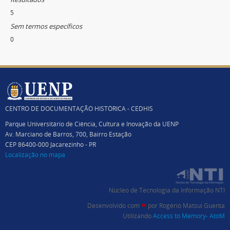
5
Sem termos específicos
0
CENTRO DE DOCUMENTAÇÃO HISTÓRICA - CEDHIS
Parque Universitário de Ciência, Cultura e Inovação da UENP
Av. Marciano de Barros, 700, Bairro Estação
CEP 86400-000 Jacarezinho - PR
Localização no mapa
Núcleo de Tecnologia da Informação NTI
Desenvolvido com
❤
por
Rogério Matsui Guenta
Utilizando
Access to Memory- AtoM