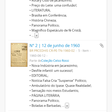
• Rotary Club de Jacarezinho;
• Preço do Leite: uma confusão!;
• LITERATURA;
• Brasília em Conferência;
• História Chineza;
• Panorama Político;
• Magnífico Espetáculo de fé Cristã;
•
...
»
N° 2 | 12 de junho de 1960
BR PRCEDHIS CR-PE-TN-1960-02
5 - Item
1960-06-12
Parte de
Coleção Celso Rossi
• Nova Indústria em Jacarezinho;
• Desfile infantil: um sucesso!;
• EDITORIAL;
• Notícia Falsa Cria "Suspense" Político;
• Ambulatório do Ipase: Quase Realidade!;
• Sensação nos meios Estudantis;
• PÁGINA LITERÁRIA;
• Panorama Político;
• Boladas e Barbadas;
...
»