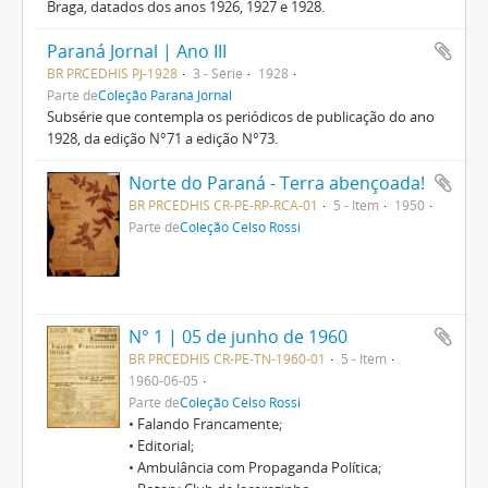
Braga, datados dos anos 1926, 1927 e 1928.
Paraná Jornal | Ano III
BR PRCEDHIS PJ-1928
3 - Série
1928
Parte de
Coleção Paraná Jornal
Subsérie que contempla os periódicos de publicação do ano
1928, da edição N°71 a edição N°73.
Norte do Paraná - Terra abençoada!
BR PRCEDHIS CR-PE-RP-RCA-01
5 - Item
1950
Parte de
Coleção Celso Rossi
N° 1 | 05 de junho de 1960
BR PRCEDHIS CR-PE-TN-1960-01
5 - Item
1960-06-05
Parte de
Coleção Celso Rossi
• Falando Francamente;
• Editorial;
• Ambulância com Propaganda Política;