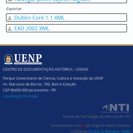
Exportar
Dublin Core 1.1 XML
EAD 2002 XML
CENTRO DE DOCUMENTAÇÃO HISTÓRICA - CEDHIS
Parque Universitário de Ciência, Cultura e Inovação da UENP
Av. Marciano de Barros, 700, Bairro Estação
CEP 86400-000 Jacarezinho - PR
Localização no mapa
Núcleo de Tecnologia da Informação NTI
Desenvolvido com
❤
por
Rogério Matsui Guenta
Utilizando
Access to Memory- AtoM