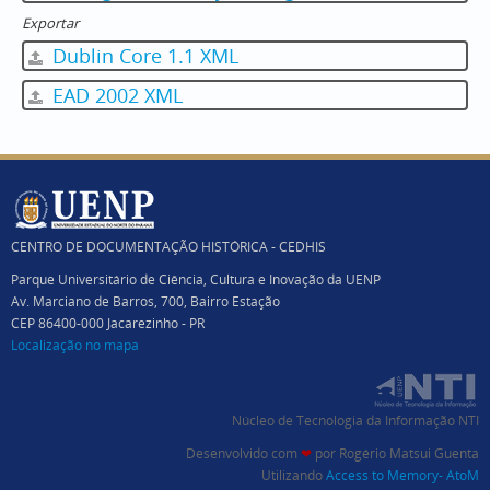
Exportar
Dublin Core 1.1 XML
EAD 2002 XML
CENTRO DE DOCUMENTAÇÃO HISTÓRICA - CEDHIS
Parque Universitário de Ciência, Cultura e Inovação da UENP
Av. Marciano de Barros, 700, Bairro Estação
CEP 86400-000 Jacarezinho - PR
Localização no mapa
Núcleo de Tecnologia da Informação NTI
Desenvolvido com
❤
por
Rogério Matsui Guenta
Utilizando
Access to Memory- AtoM