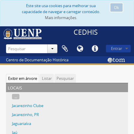
Este site usa cookies para melhorar sua
Ok
capacidade de navegar e carregar conteúdo.
Mais informações.
CEDHIS
Entrar
Centro de Documentação Histórica
Exibir em árvore
Listar
Pesquisar
locais
...
Jacarezinho Clube
Jacarezinho, PR
Jaguariaíva
Jaú