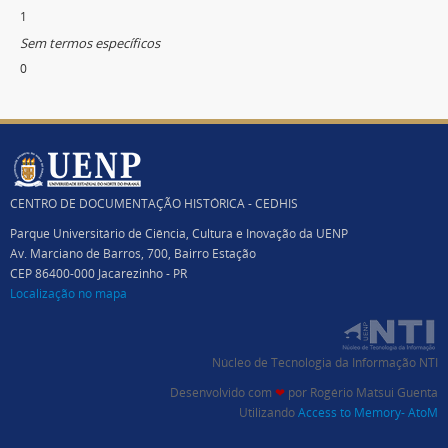
1
Sem termos específicos
0
CENTRO DE DOCUMENTAÇÃO HISTÓRICA - CEDHIS
Parque Universitário de Ciência, Cultura e Inovação da UENP
Av. Marciano de Barros, 700, Bairro Estação
CEP 86400-000 Jacarezinho - PR
Localização no mapa
Núcleo de Tecnologia da Informação NTI
Desenvolvido com
❤
por
Rogério Matsui Guenta
Utilizando
Access to Memory- AtoM