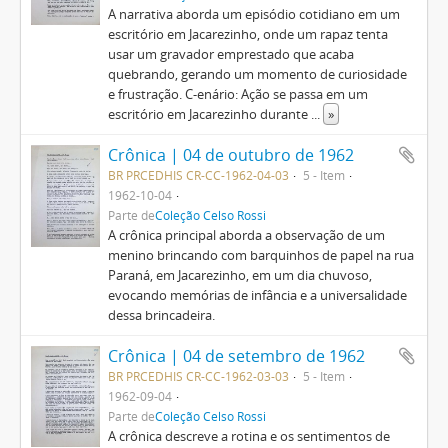
A narrativa aborda um episódio cotidiano em um
escritório em Jacarezinho, onde um rapaz tenta
usar um gravador emprestado que acaba
quebrando, gerando um momento de curiosidade
e frustração. C-enário: Ação se passa em um
escritório em Jacarezinho durante
...
»
Crônica | 04 de outubro de 1962
BR PRCEDHIS CR-CC-1962-04-03
5 - Item
1962-10-04
Parte de
Coleção Celso Rossi
A crônica principal aborda a observação de um
menino brincando com barquinhos de papel na rua
Paraná, em Jacarezinho, em um dia chuvoso,
evocando memórias de infância e a universalidade
dessa brincadeira.
Crônica | 04 de setembro de 1962
BR PRCEDHIS CR-CC-1962-03-03
5 - Item
1962-09-04
Parte de
Coleção Celso Rossi
A crônica descreve a rotina e os sentimentos de