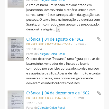
Parte de
Coleção Celso Rossi
A crônica narra um sábado movimentado em
Jacarezinho, descrevendo o cenário urbano com
carros, caminhões e carroças, além da agitação das
pessoas. O texto foca na interação do cronista com
Stanke, um conhecido que, apesar de preocupado,
demonstra alegria
...
»
Crônica | 04 de agosto de 1962
BR PRCEDHIS CR-CC-1962-02-04
5 - Item
1962-08-04
Parte de
Coleção Celso Rossi
O texto descreve "Pestana", uma figura popular de
Jacarezinho, vendedor de bilhetes de loteria
conhecido por seu jeito apressado, sorriso maroto
e a ausência de cílios. Apesar de falar muito e contar
inúmeras proezas, suas conversas geralmente
deixavam os interlocutores confusos.
Crônica | 04 de dezembro de 1962
BR PRCEDHIS CR-CC-1962-06-03
5 - Item
1962-12-04
Parte de
Coleção Celso Rossi