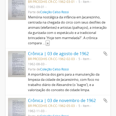
BR PRCEDHIS CR-CC-1962-03-01
5 - Item
1962-09-01
Parte de
Coleção Celso Rossi
Memória nostálgica da infância em Jacarezinho,
centrada na chegada do circo com seus desfiles de
animais (elefantes) e artistas (palhaços), a interação
da gurizada com o espetáculo e a tradicional
brincadeira 'Hoje tem marmelada?'. A crônica
compara
...
»
Crônica | 03 de agosto de 1962
BR PRCEDHIS CR-CC-1962-02-03
5 - Item
1962-08-03
Parte de
Coleção Celso Rossi
A importância dos garis para a manutenção da
limpeza da cidade de Jacarezinho, com foco no
trabalho diário de Alexandre (o 'bagre'), e a
valorização do conceito de cidade limpa.
Crônica | 03 de novembro de 1962
BR PRCEDHIS CR-CC-1962-05-03
5 - Item
1962-11-03