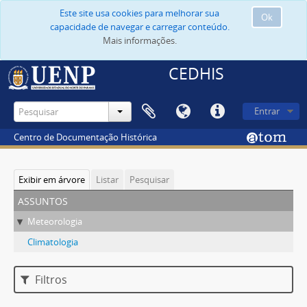
Este site usa cookies para melhorar sua
Ok
capacidade de navegar e carregar conteúdo.
Mais informações.
CEDHIS
Entrar
Centro de Documentação Histórica
Exibir em árvore
Listar
Pesquisar
assuntos
Meteorologia
Climatologia
Filtros