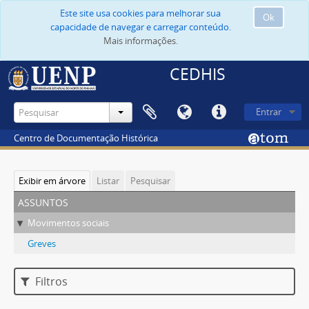
Este site usa cookies para melhorar sua
Ok
capacidade de navegar e carregar conteúdo.
Mais informações.
CEDHIS
Entrar
Centro de Documentação Histórica
Exibir em árvore
Listar
Pesquisar
assuntos
Movimentos sociais
Greves
Filtros