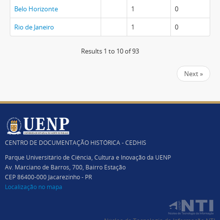
Belo Horizonte
1
0
Rio de Janeiro
1
0
Results 1 to 10 of 93
Next »
CENTRO DE DOCUMENTAÇÃO HISTÓRICA - CEDHIS
Parque Universitário de Ciência, Cultura e Inovação da UENP
Av. Marciano de Barros, 700, Bairro Estação
CEP 86400-000 Jacarezinho - PR
Localização no mapa