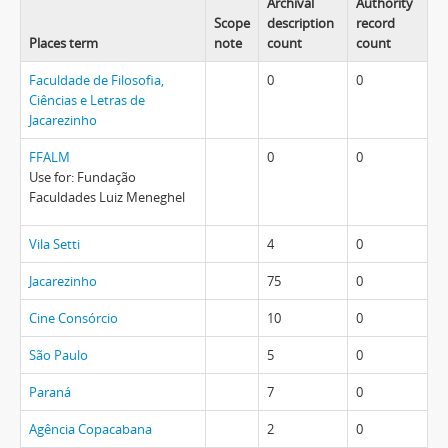
Archival
Authority
Scope
description
record
Places term
note
count
count
Faculdade de Filosofia,
0
0
Ciências e Letras de
Jacarezinho
FFALM
0
0
Use for: Fundação
Faculdades Luiz Meneghel
Vila Setti
4
0
Jacarezinho
75
0
Cine Consórcio
10
0
São Paulo
5
0
Paraná
7
0
Agência Copacabana
2
0