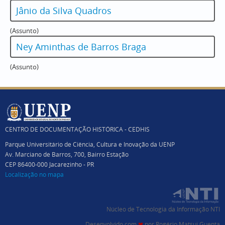
Jânio da Silva Quadros
(Assunto)
Ney Aminthas de Barros Braga
(Assunto)
CENTRO DE DOCUMENTAÇÃO HISTÓRICA - CEDHIS
Parque Universitário de Ciência, Cultura e Inovação da UENP
Av. Marciano de Barros, 700, Bairro Estação
CEP 86400-000 Jacarezinho - PR
Localização no mapa
Núcleo de Tecnologia da Informação NTI
Desenvolvido com
❤
por
Rogério Matsui Guenta