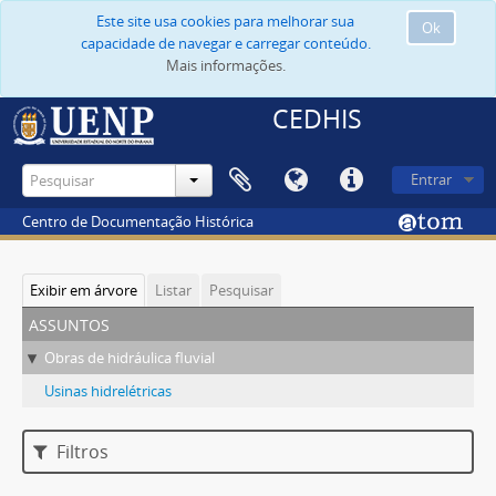
Este site usa cookies para melhorar sua
Ok
capacidade de navegar e carregar conteúdo.
Mais informações.
CEDHIS
Entrar
Centro de Documentação Histórica
Exibir em árvore
Listar
Pesquisar
assuntos
Obras de hidráulica fluvial
Usinas hidrelétricas
Filtros