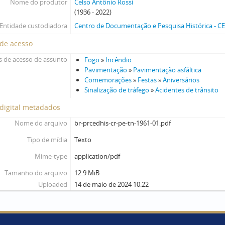
Nome do produtor
Celso Antônio Rossi
(1936 - 2022)
Entidade custodiadora
Centro de Documentação e Pesquisa Histórica - 
 de acesso
 de acesso de assunto
Fogo
»
Incêndio
Pavimentação
»
Pavimentação asfáltica
Comemorações
»
Festas
»
Aniversários
Sinalização de tráfego
»
Acidentes de trânsito
digital metadados
Nome do arquivo
br-prcedhis-cr-pe-tn-1961-01.pdf
Tipo de mídia
Texto
Mime-type
application/pdf
Tamanho do arquivo
12.9 MiB
Uploaded
14 de maio de 2024 10:22