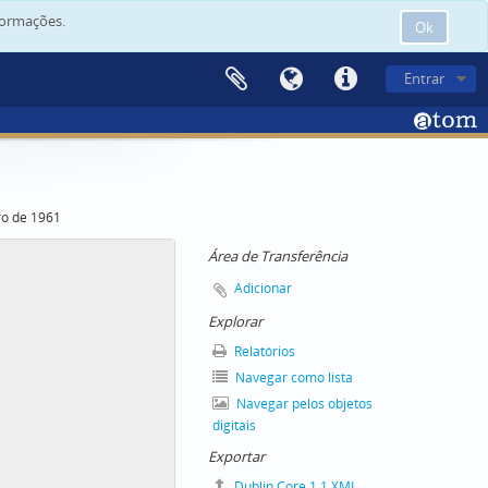
formações.
Ok
Entrar
ro de 1961
Área de Transferência
Adicionar
Explorar
Relatórios
Navegar como lista
Navegar pelos objetos
digitais
Exportar
Dublin Core 1.1 XML